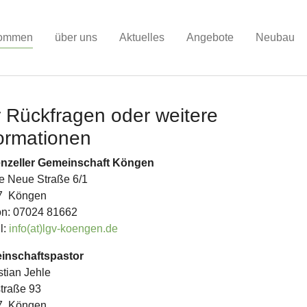
kommen
über uns
Aktuelles
Angebote
Neubau
 Rückfragen oder weitere
ormationen
enzeller Gemeinschaft Köngen
e Neue Straße 6/1
7 Köngen
on: 07024 81662
l:
info(at)lgv-koengen.de
inschaftspastor
tian Jehle
traße 93
7 Köngen