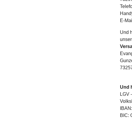
Telef
Hand
E-Mai
Und h
unse
Vers
Evang
Gunze
7325
Und 
LGV -
Volks
IBAN:
BIC: