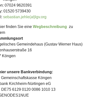
on: 07024 9620391
y: 01520 5739430
l:
sebastian.jehle(at)lgv.org
ier finden Sie eine
Wegbeschreibung
zu
rem
ammlungsort
elisches Gemeindehaus (Gustav Werner Haus)
nhauserstraße 16
7 Köngen
hier unsere Bankverbindung:
 Gemeinschaftskasse Köngen
bank Kirchheim-Nürtingen eG
 DE75 6129 0120 0086 1010 13
 GENODES1NUE