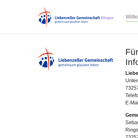
Will
Zum Hauptinhalt springen
Für
Inf
Lieb
Unter
7325
Telef
E-Mai
Geme
Sebas
Rings
7325